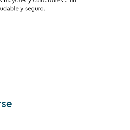
s mayores y cuidadores a fin
udable y seguro.
rse