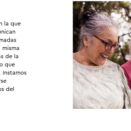
n la que
unican
amadas
la misma
s de la
lo que
. Instamos
rse
os del