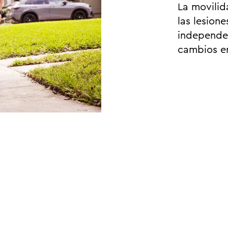
La movilid
las lesion
independe
cambios en