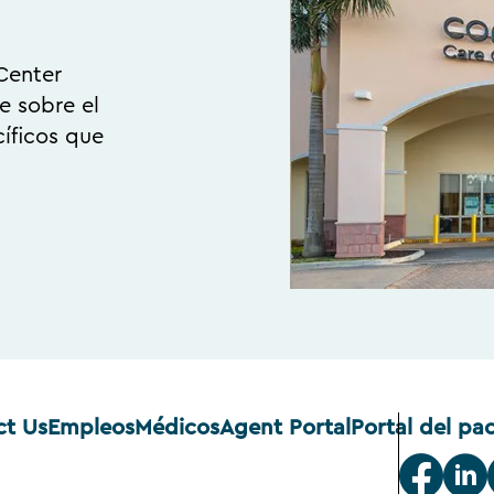
Center
e sobre el
íficos que
ct Us
Empleos
Médicos
Agent Portal
Portal del pa