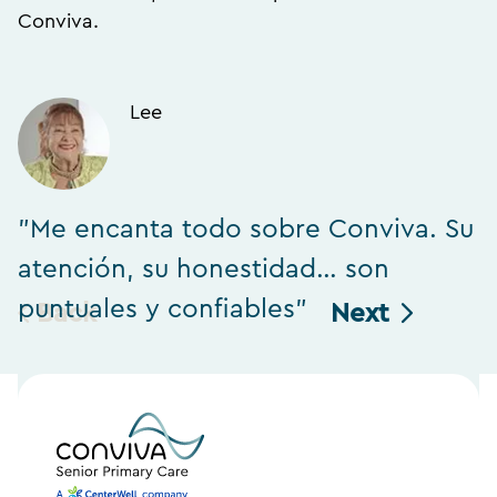
Conviva.
Lee
"Me encanta todo sobre Conviva. Su
"
atención, su honestidad… son
h
puntuales y confiables"
Back
Next