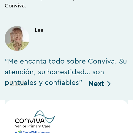
Conviva.
Lee
"Me encanta todo sobre Conviva. Su
"
atención, su honestidad… son
h
puntuales y confiables"
Back
Next