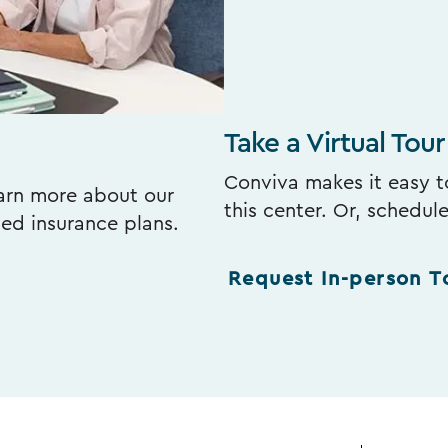
Take a Virtual Tour
Conviva makes it easy to
earn more about our
this center. Or, schedul
ted insurance plans.
Request In-person T