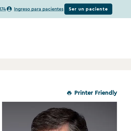
Ser un paciente
174
Ingreso para pacientes
Printer Friendly