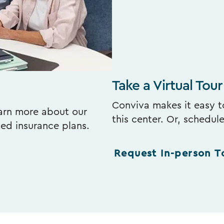
Take a Virtual Tour
Conviva makes it easy to
earn more about our
this center. Or, schedul
ted insurance plans.
Request In-person T