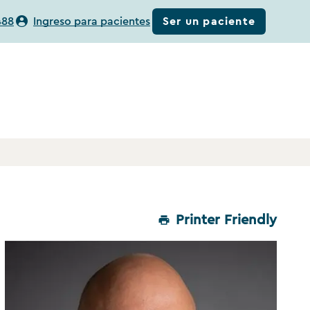
Ser un paciente
488
Ingreso para pacientes
Printer Friendly