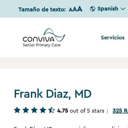
A
A
Spanish
Tamaño de texto:
A
Servicios
Frank Diaz, MD
4.75
out of 5 stars
325 R
|