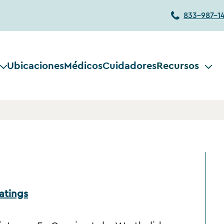
833-987-1
Ubicaciones
Médicos
Cuidadores
Recursos
atings