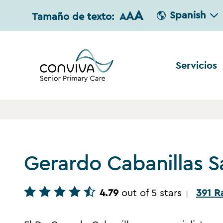
A
A
Spanish
Tamaño de texto:
A
Servicios
Gerardo Cabanillas S
4.79
out of 5 stars
391 R
|