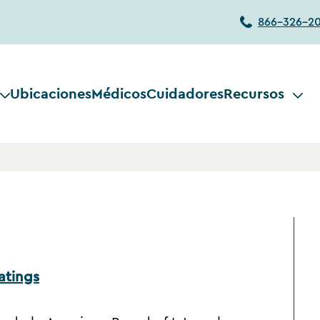
866-326-2
Ubicaciones
Médicos
Cuidadores
Recursos
atings