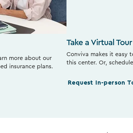
Take a Virtual Tour
Conviva makes it easy to
earn more about our
this center. Or, schedul
ted insurance plans.
Request In-person T