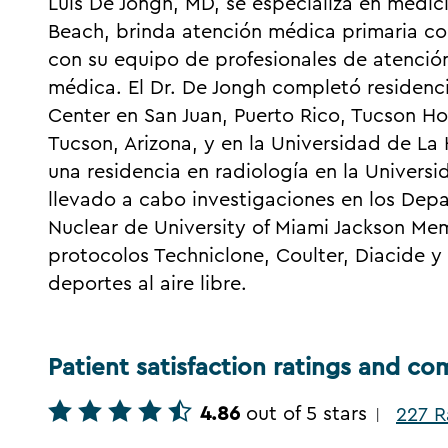
Luis De Jongh, MD, se especializa en medic
Beach, brinda atención médica primaria co
con su equipo de profesionales de atenció
médica. El Dr. De Jongh completó residenc
Center en San Juan, Puerto Rico, Tucson H
Tucson, Arizona, y en la Universidad de L
una residencia en radiología en la Univers
llevado a cabo investigaciones en los Dep
Nuclear de University of Miami Jackson Memo
protocolos Techniclone, Coulter, Diacide y B
deportes al aire libre.
Patient satisfaction ratings and c
4.86
out of 5 stars
227 R
|