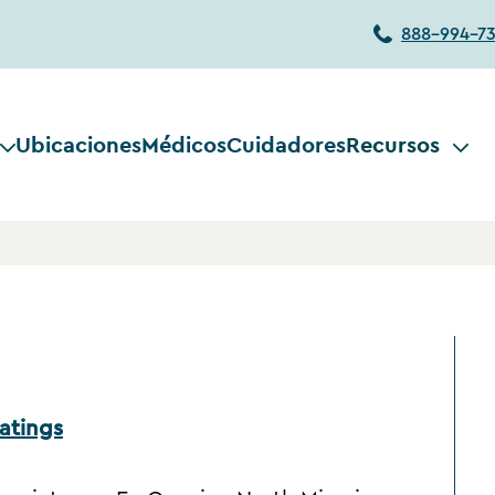
888-994-7
Ubicaciones
Médicos
Cuidadores
Recursos
atings