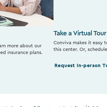
Take a Virtual Tour
Conviva makes it easy to
earn more about our
this center. Or, schedul
ted insurance plans.
Request In-person T