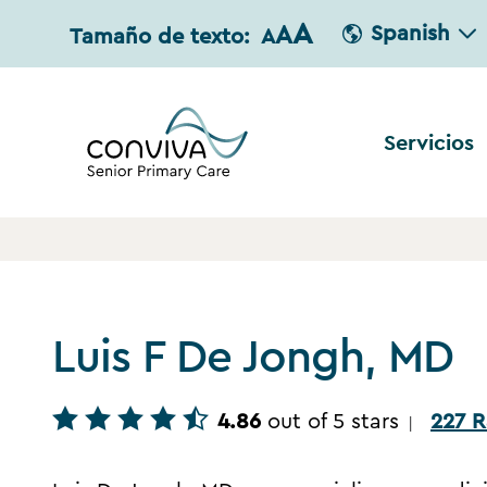
A
A
Spanish
Tamaño de texto:
A
Servicios
Luis F De Jongh, MD
4.86
out of 5 stars
227 R
|