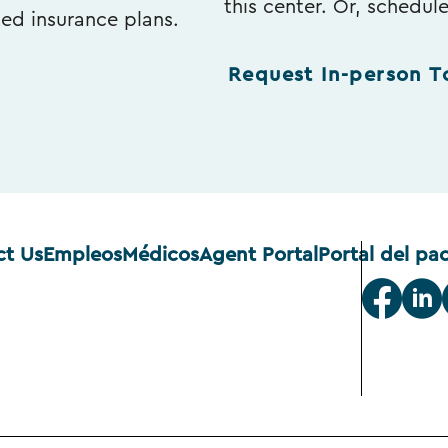
this center. Or, schedul
ted insurance plans.
Request In-person T
ct Us
Empleos
Médicos
Agent Portal
Portal del pa