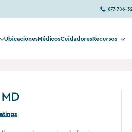
877-706-3
Ubicaciones
Médicos
Cuidadores
Recursos
, MD
atings