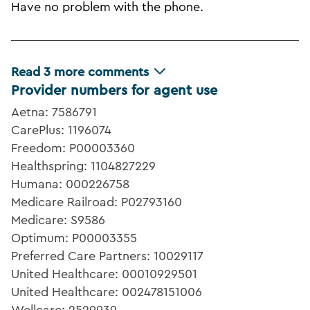
Have no problem with the phone.
Read
3
more comments
Provider numbers for agent use
Aetna: 7586791
CarePlus: 1196074
Freedom: P00003360
Healthspring: 1104827229
Humana: 000226758
Medicare Railroad: P02793160
Medicare: S9586
Optimum: P00003355
Preferred Care Partners: 10029117
United Healthcare: 00010929501
United Healthcare: 002478151006