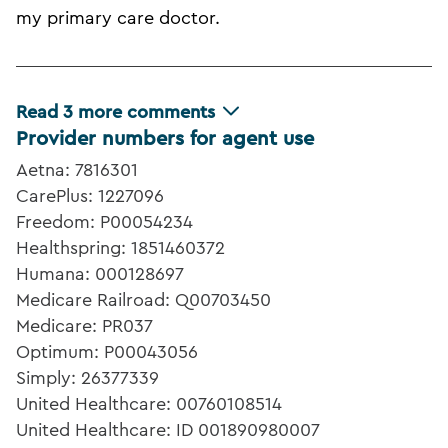
my primary care doctor.
Read
3
more comments
Provider numbers for agent use
Aetna: 7816301
CarePlus: 1227096
Freedom: P00054234
Healthspring: 1851460372
Humana: 000128697
Medicare Railroad: Q00703450
Medicare: PR037
Optimum: P00043056
Simply: 26377339
United Healthcare: 00760108514
United Healthcare: ID 001890980007