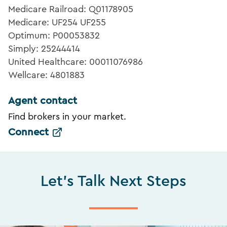
Medicare Railroad: Q01178905
Medicare: UF254 UF255
Optimum: P00053832
Simply: 25244414
United Healthcare: 00011076986
Wellcare: 4801883
Agent contact
Find brokers in your market.
Connect
Let's Talk Next Steps