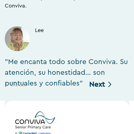
Conviva.
Lee
"Me encanta todo sobre Conviva. Su
"
atención, su honestidad… son
h
puntuales y confiables"
Back
Next