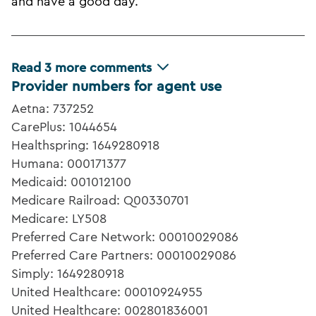
and have a good day.
Read
3
more comments
Provider numbers for agent use
Aetna: 737252
CarePlus: 1044654
Healthspring: 1649280918
Humana: 000171377
Medicaid: 001012100
Medicare Railroad: Q00330701
Medicare: LY508
Preferred Care Network: 00010029086
Preferred Care Partners: 00010029086
Simply: 1649280918
United Healthcare: 00010924955
United Healthcare: 002801836001